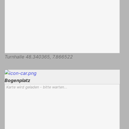
Turnhalle
48.340365
,
7.866522
Bogenplatz
Karte wird geladen - bitte warten...