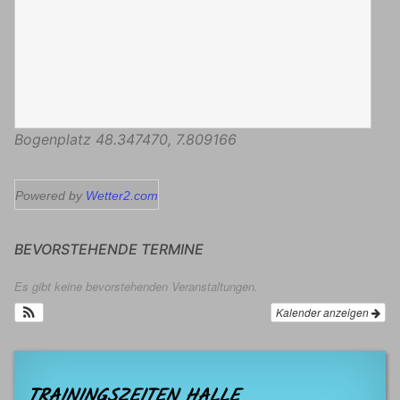
Bogenplatz
48.347470
,
7.809166
Powered by
Wetter2.com
BEVORSTEHENDE TERMINE
Es gibt keine bevorstehenden Veranstaltungen.
Kalender anzeigen
TRAININGSZEITEN HALLE