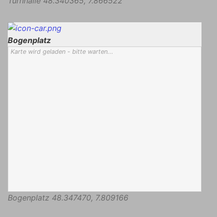
Turnhalle
48.340365
,
7.866522
Bogenplatz
Karte wird geladen - bitte warten...
Bogenplatz
48.347470
,
7.809166