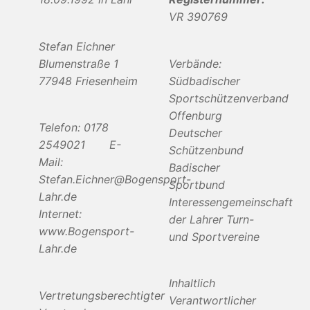
VR 390769
Stefan Eichner
Blumenstraße 1
Verbände:
77948 Friesenheim
Südbadischer
Sportschützenverband
Offenburg
Telefon: 0178
Deutscher
2549021 E-
Schützenbund
Mail:
Badischer
Stefan.Eichner@Bogensport-
Sportbund
Lahr.de
Interessengemeinschaft
Internet:
der Lahrer Turn-
www.Bogensport-
und Sportvereine
Lahr.de
Inhaltlich
Vertretungsberechtigter
Verantwortlicher