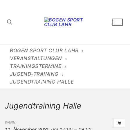
Zum
Inhalt
springen
Suchen nach:
BOGEN SPORT CLUB LAHR
VERANSTALTUNGEN
TRAININGSTERMINE
JUGEND-TRAINING
JUGENDTRAINING HALLE
Jugendtraining Halle
WANN:
11. November 2025 um 17:00 – 19:00