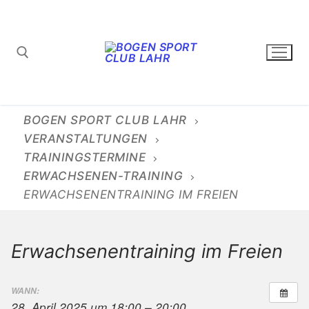
Zum
Inhalt
springen
Suchen nach:
BOGEN SPORT CLUB LAHR
VERANSTALTUNGEN
TRAININGSTERMINE
ERWACHSENEN-TRAINING
ERWACHSENENTRAINING IM FREIEN
Erwachsenentraining im Freien
WANN:
28. April 2025 um 18:00 – 20:00