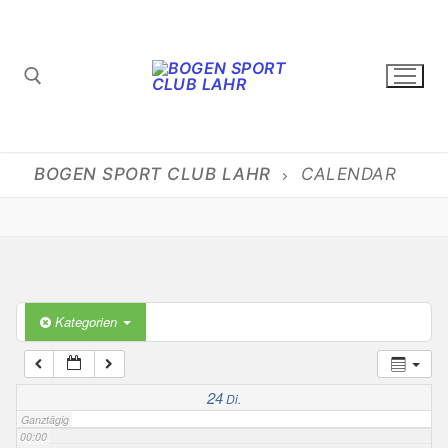
Zum
Inhalt
springen
Suchen nach:
BOGEN SPORT CLUB LAHR
CALENDAR
Kategorien
24
Di.
Ganztägig
00:00