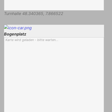
Turnhalle
48.340365
,
7.866522
Bogenplatz
Karte wird geladen - bitte warten...