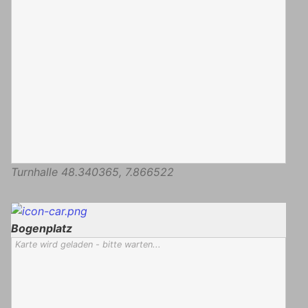
Turnhalle
48.340365
,
7.866522
Bogenplatz
Karte wird geladen - bitte warten...