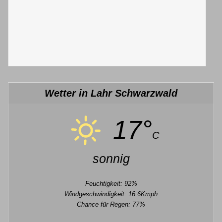
Wetter in Lahr Schwarzwald
17°
C
sonnig
Feuchtigkeit: 92%
Windgeschwindigkeit: 16.6Kmph
Chance für Regen: 77%