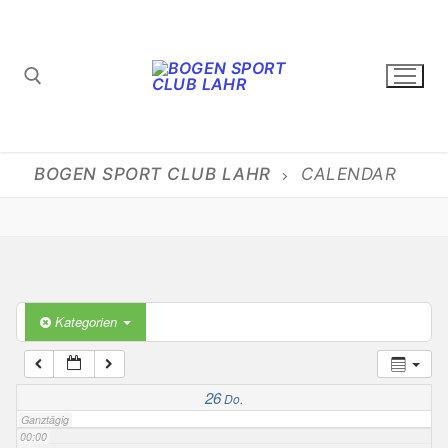
Zum
Inhalt
springen
Suchen nach:
BOGEN SPORT CLUB LAHR
CALENDAR
Kategorien
26
Do.
Ganztägig
00:00