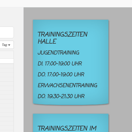
TRAININGSZEITEN
HALLE
Tag
JUGENDTRAINING
DI. 17:00-19:00 UHR
DO. 17:00-19:00 UHR
ERWACHSENENTRAINING
DO. 19:30-21:30 UHR
TRAININGSZEITEN IM