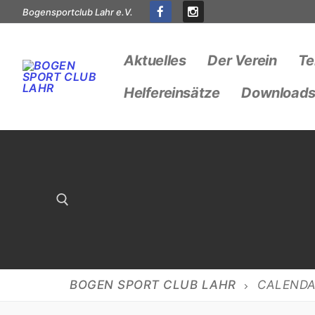
Zum
Bogensportclub Lahr e.V.
Inhalt
springen
Aktuelles
Der Verein
Te
Helfereinsätze
Download
Suchen nach:
BOGEN SPORT CLUB LAHR
CALEND