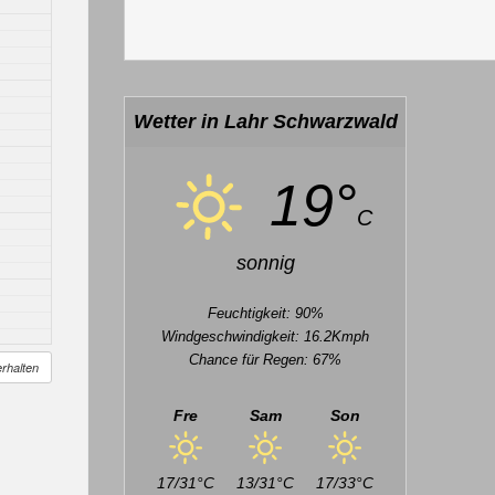
Wetter in Lahr Schwarzwald
19°
C
sonnig
Feuchtigkeit: 90%
Windgeschwindigkeit: 16.2Kmph
Chance für Regen: 67%
rhalten
Fre
Sam
Son
17/31°C
13/31°C
17/33°C