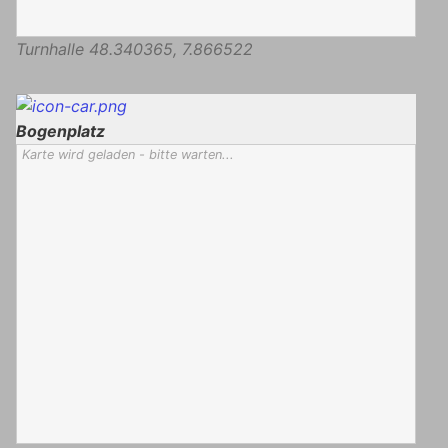
Turnhalle
48.340365
,
7.866522
Bogenplatz
Karte wird geladen - bitte warten...