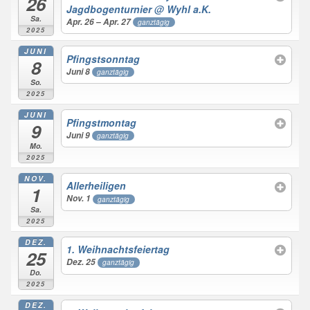
26
Jagdbogenturnier
@ Wyhl a.K.
Sa.
Apr. 26 – Apr. 27
ganztägig
2025
JUNI
Pfingstsonntag
8
Juni 8
ganztägig
So.
2025
JUNI
Pfingstmontag
9
Juni 9
ganztägig
Mo.
2025
NOV.
Allerheiligen
1
Nov. 1
ganztägig
Sa.
2025
DEZ.
1. Weihnachtsfeiertag
25
Dez. 25
ganztägig
Do.
2025
DEZ.