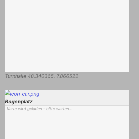
Turnhalle
48.340365
,
7.866522
Bogenplatz
Karte wird geladen - bitte warten...