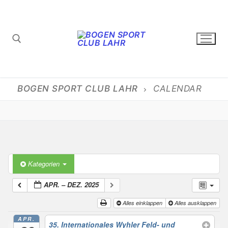
Zum
Inhalt
springen
Suchen nach:
BOGEN SPORT CLUB LAHR
CALENDAR
Kategorien
APR. – DEZ. 2025
Alles einklappen
Alles ausklappen
APR.
35. Internationales Wyhler Feld- und