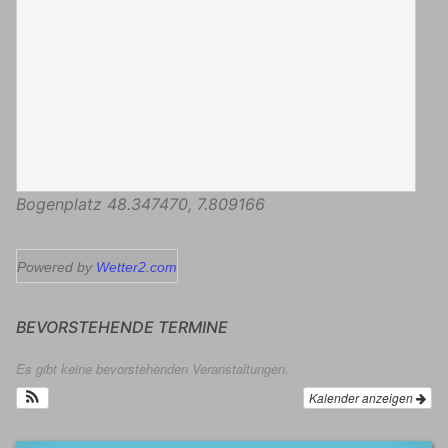
Bogenplatz
48.347470
,
7.809166
Powered by
Wetter2.com
BEVORSTEHENDE TERMINE
Es gibt keine bevorstehenden Veranstaltungen.
Kalender anzeigen