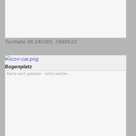
Turnhalle
48.340365
,
7.866522
Bogenplatz
Karte wird geladen - bitte warten...