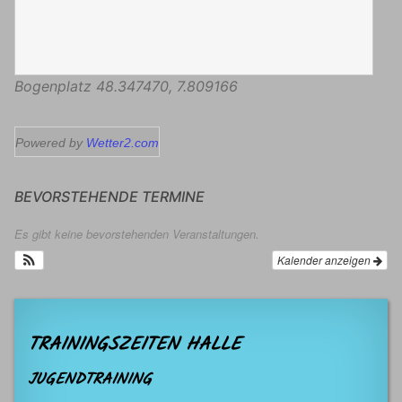
Bogenplatz
48.347470
,
7.809166
Powered by
Wetter2.com
BEVORSTEHENDE TERMINE
Es gibt keine bevorstehenden Veranstaltungen.
Kalender anzeigen
TRAININGSZEITEN HALLE
JUGENDTRAINING