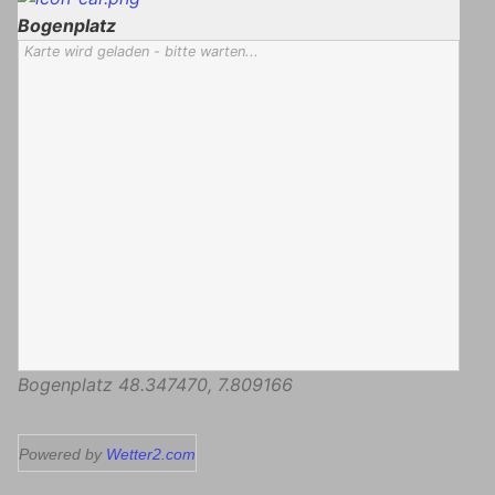
Bogenplatz
Karte wird geladen - bitte warten...
Bogenplatz
48.347470
,
7.809166
Powered by
Wetter2.com