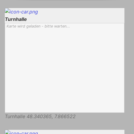
Turnhalle
Karte wird geladen - bitte warten...
Turnhalle
48.340365
,
7.866522